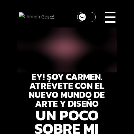
Skip
to
the
content
EY!
SOY
CARMEN.
ATRÉVETE
CON
EL
NUEVO
MUNDO
DE
ARTE
Y
DISEÑO
UN
POCO
SOBRE
MI