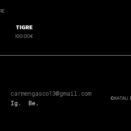
TIGRE
100.00
€
carmengasco13@gmail.com
©️
KATAU. P
Ig.
Be.