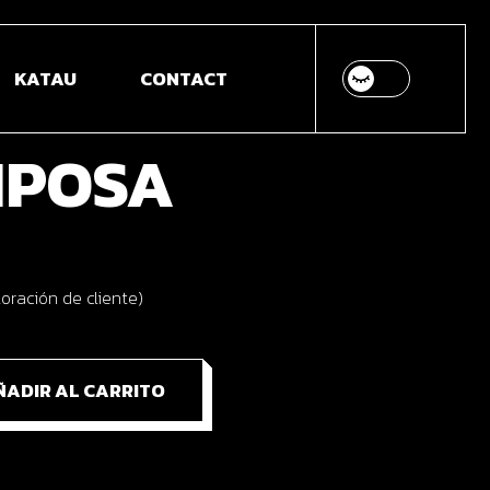
 MODELLING &
KATAU
CONTACT
IMATION
B DESIGN &
IPOSA
VELOPMENT
DEO ANIMATION &
ITION
OTOGRAPHY
oración de cliente)
ÑADIR AL CARRITO